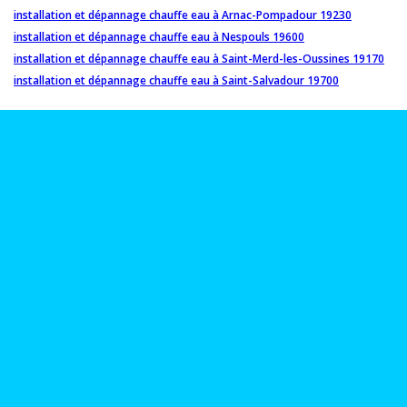
installation et dépannage chauffe eau à Arnac-Pompadour 19230
installation et dépannage chauffe eau à Nespouls 19600
installation et dépannage chauffe eau à Saint-Merd-les-Oussines 19170
installation et dépannage chauffe eau à Saint-Salvadour 19700