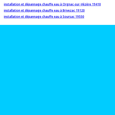
installation et dépannage chauffe eau à Orgnac-sur-Vézère 19410
installation et dépannage chauffe eau à Brivezac 19120
installation et dépannage chauffe eau à Soursac 19550