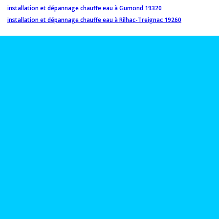
installation et dépannage chauffe eau à Gumond 19320
installation et dépannage chauffe eau à Rilhac-Treignac 19260